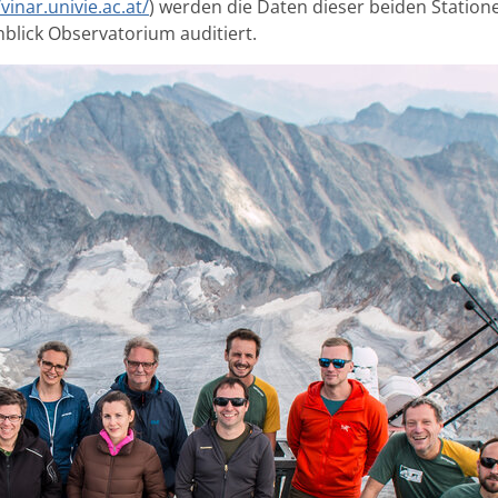
/vinar.univie.ac.at/
) werden die Daten dieser beiden Statio
blick Observatorium auditiert.