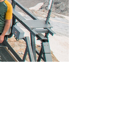
heer@ZAMG
LinkedIn
E-Mail