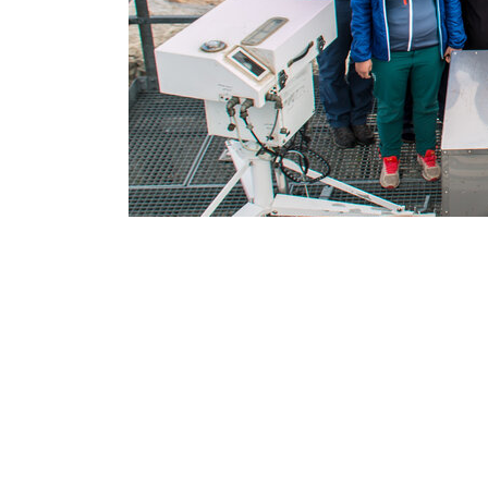
Österreichisches ACTRIS Aerososl in-situ
Facebook
Pinterest