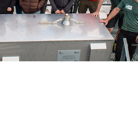
 und VINAR Meeting am Sonnblick Observatorium. Foto H.Sc
Twitter
XING
Tumblr
WhatsApp